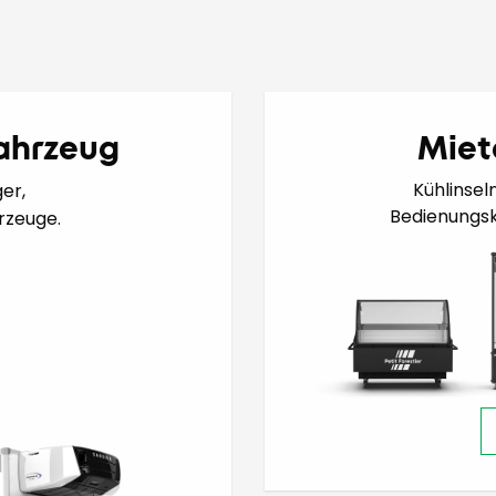
fahrzeug
Miet
Kühlinsel
er,
Bedienungsk
rzeuge.