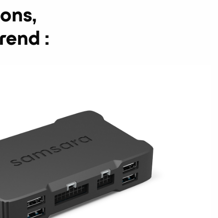
ons,
end :