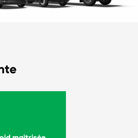
nte
oid maîtrisée