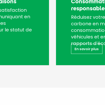
raisons
Consommati
responsable
atisfaction
muniquant en
Réduisez votr
nes
carbone en ma
r le statut de
consommation
véhicules et en
rapports d’éc
En savoir plus