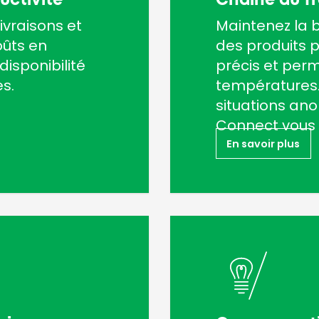
ivraisons et
Maintenez la 
oûts en
des produits p
isponibilité
précis et per
s.
températures.
situations an
Connect vous 
En savoir plus