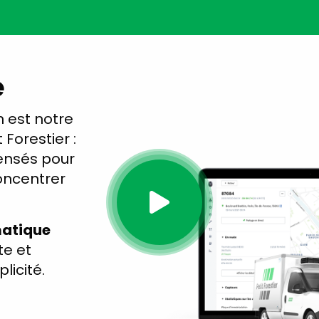
e
 est notre
 Forestier :
ensés pour
concentrer
matique
te et
licité.