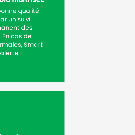
bonne qualité
ar un suivi
manent des
 En cas de
ormales, Smart
alerte.