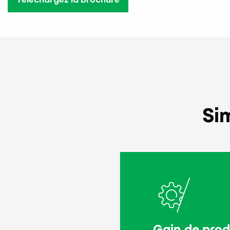
Si
Gain de prod