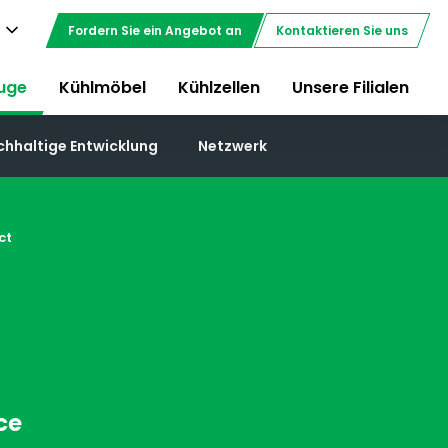
Fordern Sie ein Angebot an
Kontaktieren Sie uns
uge
Kühlmöbel
Kühlzellen
Unsere Filialen
chhaltige Entwicklung
Netzwerk
ct
ce