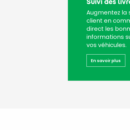
Suivi des liv
Augmentez la s
client en com
direct les bon
informations su
vos véhicules.
En savoir plus