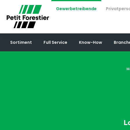
Gewerbetreibende
Privatpers
Sortiment
Full Service
Know-How
Branch
H
L