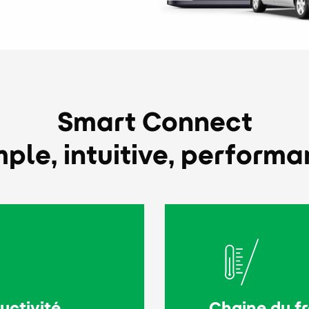
Smart Connect
mple, intuitive, performa
uctivité
Chaine du fr