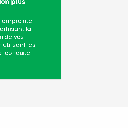
on plus
e empreinte
îtrisant la
 de vos
 utilisant les
o-conduite.