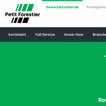
Gewerbetreibende
Privatpers
Sortiment
Full Service
Know-How
Branch
Ro