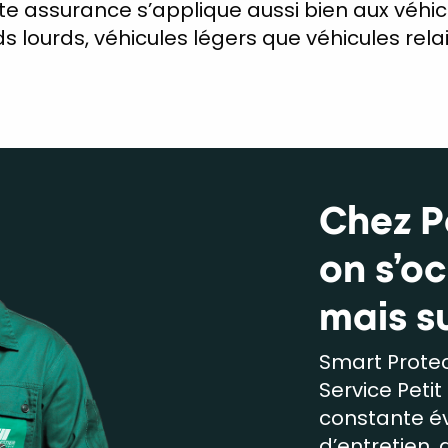
te assurance s’applique aussi bien aux véhic
s lourds, véhicules légers que véhicules rela
Chez Pe
on s’o
mais s
Smart Protec
Service Petit
constante év
d’entretien, 