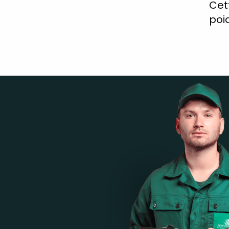
Cet
poid