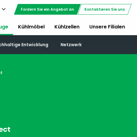
Fordern Sie ein Angebot an
Kontaktieren Sie uns
uge
Kühlmöbel
Kühlzellen
Unsere Filialen
chhaltige Entwicklung
Netzwerk
t
ect