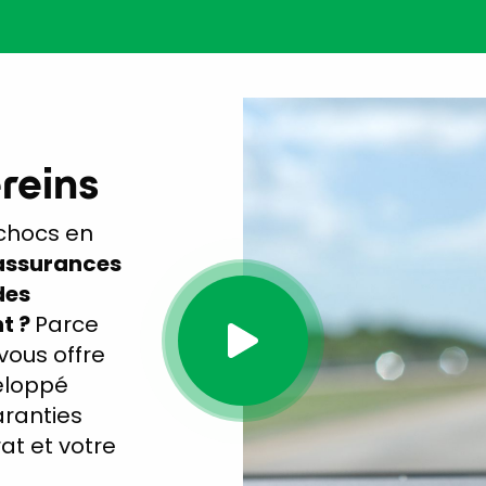
ereins
 chocs en
 assurances
des
t ?
Parce
vous offre
eloppé
aranties
at et votre