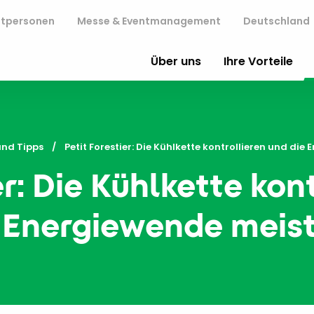
atpersonen
Messe & Eventmanagement
Deutschland
Über uns
Ihre Vorteile
und Tipps
Current:
Petit Forestier: Die Kühlkette kontrollieren und di
er: Die Kühlkette kon
 Energiewende meis