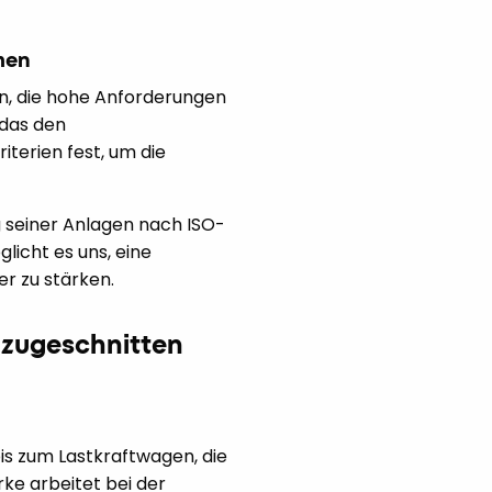
men
en, die hohe Anforderungen
 das den
terien fest, um die
ng seiner Anlagen nach ISO-
licht es uns, eine
er zu stärken.
 zugeschnitten
bis zum Lastkraftwagen, die
rke arbeitet bei der