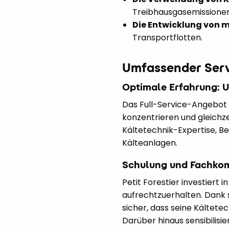
Treibhausgasemissionen
Die Entwicklung von 
Transportflotten.
Umfassender Servi
Optimale Erfahrung: U
Das Full-Service-Angebot v
konzentrieren und gleichz
Kältetechnik-Expertise, B
Kälteanlagen.
Schulung und Fachko
Petit Forestier investiert
aufrechtzuerhalten. Dank s
sicher, dass seine Kältete
Darüber hinaus sensibilis