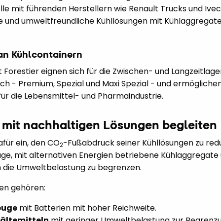
lle mit führenden Herstellern wie Renault Trucks und Ive
ke und umweltfreundliche Kühllösungen mit Kühlaggregat
 an Kühlcontainern
t Forestier eignen sich für die Zwischen- und Langzeitlag
ich - Premium, Spezial und Maxi Spezial - und ermögliche
 für die Lebensmittel- und Pharmaindustrie.
 mit nachhaltigen Lösungen begleiten
dafür ein, den CO
-Fußabdruck seiner Kühllösungen zu re
2
euge, mit alternativen Energien betriebene Kühlaggregate
 die Umweltbelastung zu begrenzen.
ven gehören:
euge
mit Batterien mit hoher Reichweite.
ältemitteln
mit geringer Umweltbelastung zur Begrenz