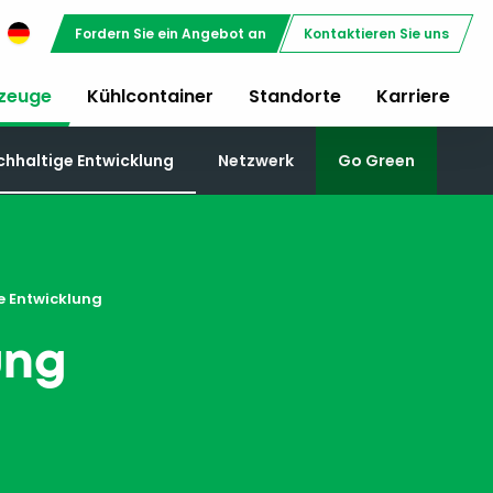
Fordern Sie ein Angebot an
Kontaktieren Sie uns
rzeuge
Kühlcontainer
Standorte
Karriere
chhaltige Entwicklung
Netzwerk
Go Green
e Entwicklung
ung