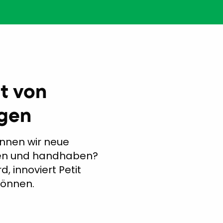
t von
ngen
nnen wir neue
hen und handhaben?
, innoviert Petit
können.