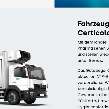
Fahrzeug
Certicol
Mit dem landes-
Pharma sehen wi
und stellen wie
unter Beweis.
Das Gütesiegel 
aktuellen ATP-
verderblicher W
berücksichtigt d
Gewerbetreibend
Kühlkette, Umwe
Hygieneanforde