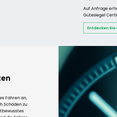
Auf Anfrage erha
Gütesiegel Certi
Entdecken Sie
ten
es Fahren an,
ch Schäden zu
ltbewusstes