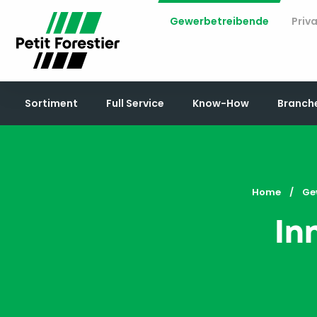
Gewerbetreibende
Priv
Sortiment
Full Service
Know-How
Branch
Home
Ge
In