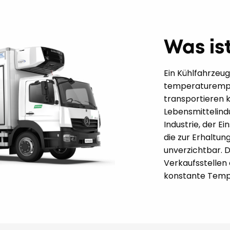
Was is
Ein Kühlfahrzeug 
temperaturempf
transportieren kö
Lebensmittelind
Industrie, der E
die zur Erhaltun
unverzichtbar. D
Verkaufsstellen 
konstante Tempe