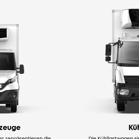
rzeuge
Kü
er repräsentieren die
Die Kühllastwagen si