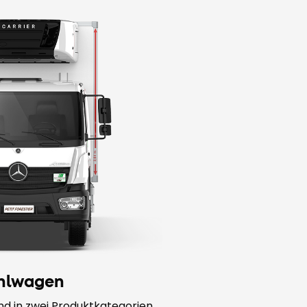
hlwagen
nd in zwei Produktkategorien