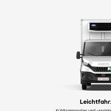
Leichtfah
Kühltransporter und -sprint