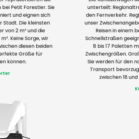
bei Petit Forestier. Sie
unterteilt: Regional
iert und eignen sich
den Fernverkehr. Reg
r Stadt. Die kleinsten
unser Zwischenangebot 
r von 2 m³ und die
Reisen in einem 
 m³. Keine Sorge, wir
Schnellstraßen geeigne
ischen diesen beiden
8 bis 17 Paletten 
perfekte Größe für
Zwischengrößen. Groß
ten können.
Sie werden für den n
Transport bevorzugt
rter
zwischen 18 und
K