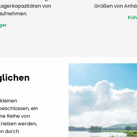
Lagerkapazitäten von
Größen von Anhän
 aufnehmen.
Küh
ger
glichen
kleinen
beschlossen, ein
ne Reihe von
etrieben werden,
nn durch