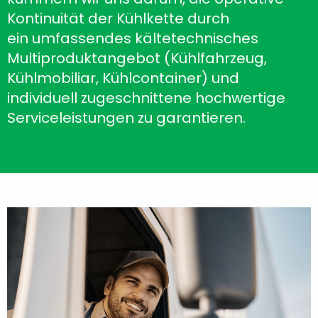
Kontinuität der Kühlkette durch
ein umfassendes kältetechnisches
Multiproduktangebot (Kühlfahrzeug,
Kühlmobiliar, Kühlcontainer) und
individuell zugeschnittene hochwertige
Serviceleistungen zu garantieren.