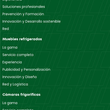
Calle Gabriel Ramos Bejarano
Soluciones profesionales
14014 Córdoba
Prevención y Formación
Coslada
Innovación y Desarrollo sostenible
Calle de Senda Galiana
Red
28821 Coslada
Muebles refrigerados
Daganzo de Arriba
La gama
Vicente Lunardi
Servicio completo
28814 Daganzo de Arriba
Experiencia
Gavà
Publicidad y Personalización
Passeig del Ferrocarril
Innovación y Diseño
08850 Gavà
Red y Logística
Girona
Cámaras frigoríficas
Avinguda del Mas Pins
La gama
17457 Riudellots de la Selva