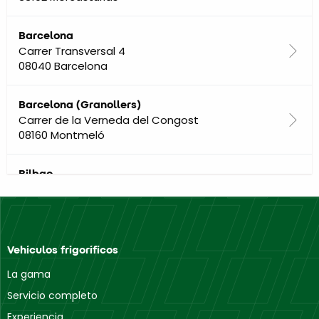
Barcelona
Carrer Transversal 4
08040 Barcelona
Barcelona (Granollers)
Carrer de la Verneda del Congost
08160 Montmeló
Bilbao
Mendiko Etxebarri Bidea
48100 Zabalondo
Cádiz
Vehículos frigoríficos
Avenida Ingeniero Félix Sancho
11500 El Puerto de Santa María
La gama
Servicio completo
Córdoba
Experiencia