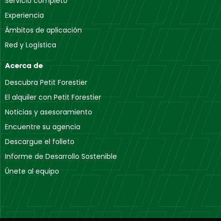
Servicio completo
Ibiza
Experiencia
Carretera de l'Aeroport
Ámbitos de aplicación
07817 Islas Baleares
Red y Logística
Las Palmas
Acerca de
Lugar Lomo de Cuesta Ramón
35229 Las Palmas de Gran Canaria
Descubra Petit Forestier
El alquiler con Petit Forestier
Lleida
Noticias y asesoramiento
Carrer Canals
Encuentre su agencia
25190 Lleida
Descargue el folleto
Informe de Desarrollo Sostenible
Madrid
Calle 6
Únete al equipo
28053 Madrid
Madrid (Móstoles)
Calle Julio Cervera