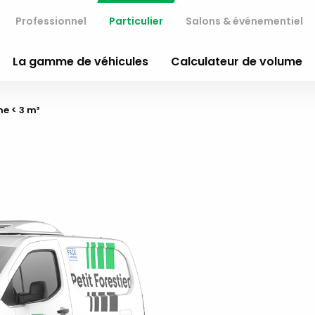
Professionnel
Particulier
Salons & événementiel
La gamme de véhicules
Calculateur de volume
nt:
e < 3 m³