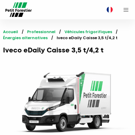
M
Accueil
Professionnel
Véhicules frigorifiques
Énergies alternatives
Current:
Iveco eDaily Caisse 3,5 t/4,2 t
Iveco eDaily Caisse 3,5 t/4,2 t