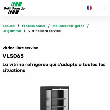
M
Accueil
Professionnel
Meubles réfrigérés
La gamme
Current:
Vitrine libre service
Vitrine libre service
VLS065
La vitrine réfrigérée qui s’adapte à toutes les
situations​