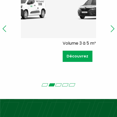
Volume 3 à 5 m³
Volum
Découvrez
Déc