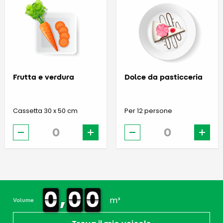
Frutta e verdura
Dolce da pasticceria
Cassetta 30 x 50 cm
Per 12 persone
-
+
-
+
,
0
0
0
0
0
0
0
0
0
0
0
0
m³
Volume