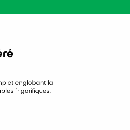
éré
omplet englobant la
bles frigorifiques.