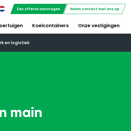
Een offerte aanvragen
Neem contact met ons op
oertuigen
Koelcontainers
Onze vestigingen
k en logistiek
en main