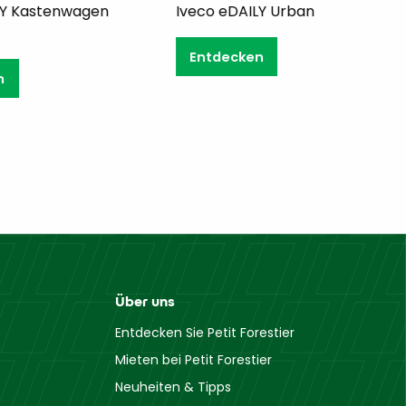
gen
Iveco eDAILY Urban 3,5 t
Iveco eDA
Entdecken
Entde
Über uns
Entdecken Sie Petit Forestier
Mieten bei Petit Forestier
Neuheiten & Tipps