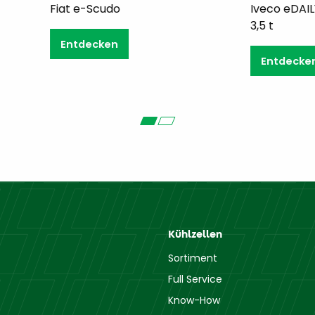
t e-Scudo
Iveco eDAILY Kastenwa
3,5 t
ntdecken
Entdecken
Kühlzellen
Sortiment
Full Service
Know-How