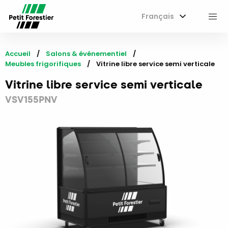
Français
M
Accueil
Salons & événementiel
Meubles frigorifiques
Current:
Vitrine libre service semi verticale
Vitrine libre service semi verticale
VSV155PNV