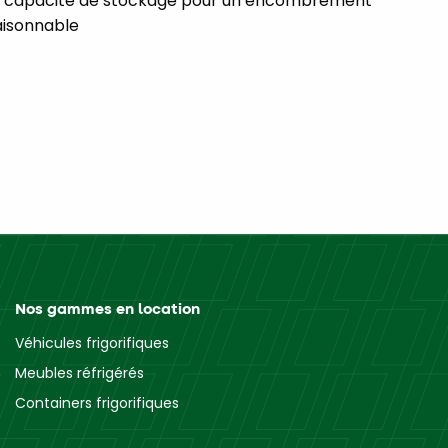
 capacité de stockage pour un encombrement
aisonnable
Nos gammes en location
Véhicules frigorifiques
Meubles réfrigérés
Containers frigorifiques