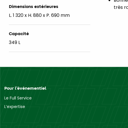
Bonne
Dimensions extérieures
très r
L. 1 320 x H. 880 x P. 690 mm
Capacité
349 L
Pour l’événementiel
Le Full Service
L’expertise