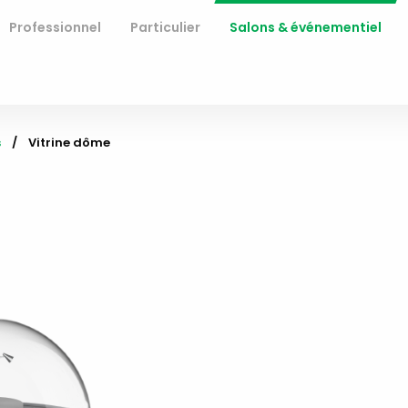
Professionnel
Particulier
Salons & événementiel
s
Current:
Vitrine dôme