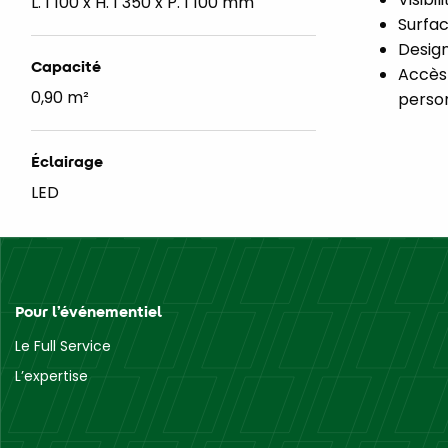
L. 1 100 x H. 1 350 x P. 1 100 mm
Surfac
Design
Capacité
Accès 
0,90 m²
perso
Éclairage
LED
Pour l’événementiel
Le Full Service
L’expertise