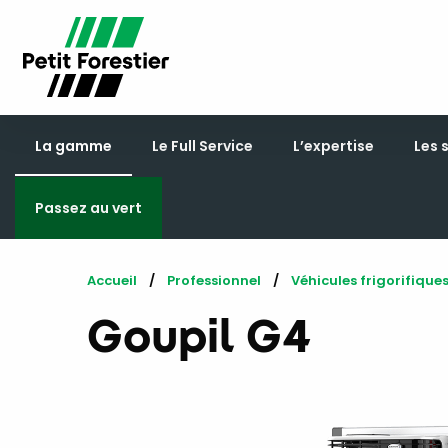
La gamme
Le Full Service
L’expertise
Les 
Passez au vert
Accueil
Professionnel
Véhicules frigorifique
Goupil G4