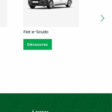
Fiat e-Scudo
Iv
Découvrez
À propos