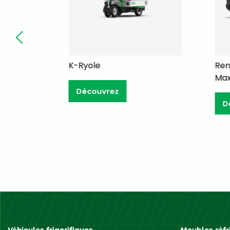
Renault Kangoo E-Tech
Maxi
Découvrez
Véhicules frigorifiques
Meubles réfr