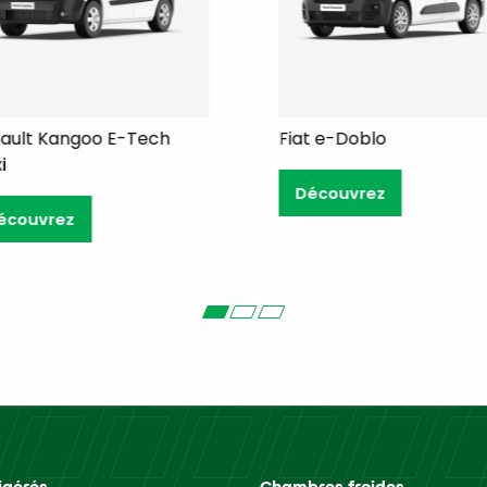
Fiat e-Doblo
Fiat e-Scudo
Découvrez
Découvrez
igérés
Chambres froides