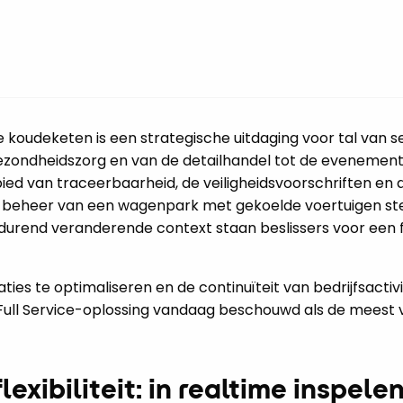
 koudeketen is een strategische uitdaging voor tal van s
gezondheidszorg en van de detailhandel tot de evenemen
bied van traceerbaarheid, de veiligheidsvoorschriften en 
et beheer van een wagenpark met gekoelde voertuigen st
rtdurend veranderende context staan beslissers voor een
ies te optimaliseren en de continuïteit van bedrijfsactiv
ull Service-oplossing vandaag beschouwd als de meest v
exibiliteit: in realtime inspele