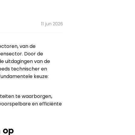
11 jun 2026
ectoren, van de
tensector. Door de
de uitdagingen van de
eeds technischer en
 fundamentele keuze:
iteiten te waarborgen,
oorspelbare en efficiënte
n op