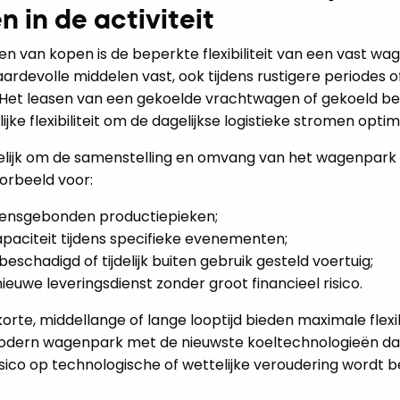
 in de activiteit
n van kopen is de beperkte flexibiliteit van een vast wag
aardevolle middelen vast, ook tijdens rustigere periodes 
n. Het leasen van een gekoelde vrachtwagen of gekoeld bed
ke flexibiliteit om de dagelijkse logistieke stromen opti
elijk om de samenstelling en omvang van het wagenpark
oorbeeld voor:
oensgebonden productiepieken;
paciteit tijdens specifieke evenementen;
schadigd of tijdelijk buiten gebruik gesteld voertuig;
euwe leveringsdienst zonder groot financieel risico.
rte, middellange of lange looptijd bieden maximale flexibi
odern wagenpark met de nieuwste koeltechnologieën da
risico op technologische of wettelijke veroudering wordt b