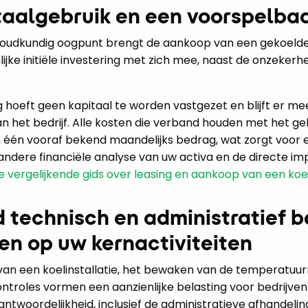
taalgebruik en een voorspelba
khoudkundig oogpunt brengt de aankoop van een gekoeld
ijke initiële investering met zich mee, naast de onzeker
g hoeft geen kapitaal te worden vastgezet en blijft er me
an het bedrijf. Alle kosten die verband houden met het ge
én vooraf bekend maandelijks bedrag, wat zorgt voor e
andere financiële analyse van uw activa en de directe i
e vergelijkende gids over leasing en aankoop van een ko
 technisch en administratief b
ten op uw kernactiviteiten
an een koelinstallatie, het bewaken van de temperatuurr
ontroles vormen een aanzienlijke belasting voor bedrijven.
antwoordelijkheid, inclusief de administratieve afhandel