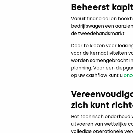
Beheerst kapi
Vanuit financieel en boe
bedrijfswagen een aanzienl
de tweedehandsmarkt.
Door te kiezen voor leasin
voor de kernactiviteiten v
worden samengebracht in é
planning. Voor een diepga
op uw cashflow kunt u
onz
Vereenvoudigd
zich kunt rich
Het technisch onderhoud v
uitvoeren van wettelijke c
volledige operationele ver