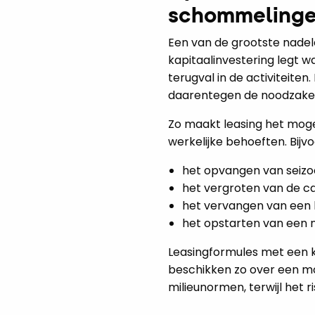
schommelingen
Een van de grootste nadele
kapitaalinvestering legt w
terugval in de activiteite
daarentegen de noodzakelij
Zo maakt leasing het mog
werkelijke behoeften. Bijv
het opvangen van seiz
het vergroten van de ca
het vervangen van een be
het opstarten van een ni
Leasingformules met een ko
beschikken zo over een m
milieunormen, terwijl het 