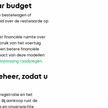
ar budget
e bestelwagen of
heid over de restwaarde op
er financiële ruimte over
bruik van het voertuig
en betere financiële
mpact van deze modellen
eloplossing raadplegen
.
eheer, zodat u
egistratie en het
 Bij aankoop rust de
ing en onverwachte