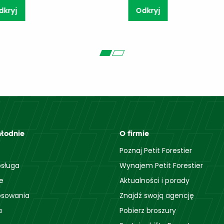
Odkryj
Odkryj
hłodnie
O firmie
Poznaj Petit Forestier
sługa
Wynajem Petit Forestier
e
Aktualności i porady
osowania
Znajdź swoją agencję
a
Pobierz broszury