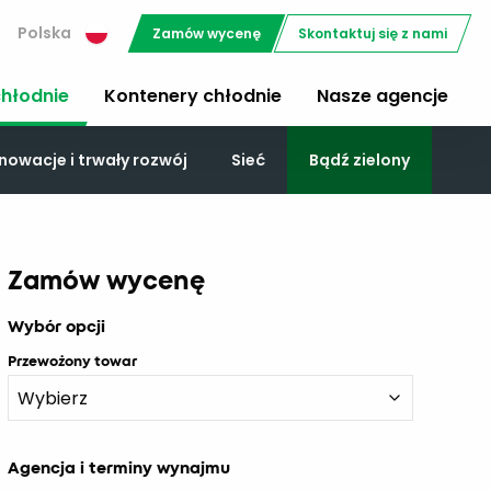
Polska
Zamów wycenę
Skontaktuj się z nami
chłodnie
Kontenery chłodnie
Nasze agencje
nowacje i trwały rozwój
Sieć
Bądź zielony
Zamów wycenę
Wybór opcji
Przewożony towar
Agencja i terminy wynajmu