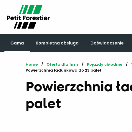
Gama
Kompletna obsługa
Doświadczenie
Home
Oferta dla firm
Pojazdy chłodnie
Current:
Powierzchnia ładunkowa do 23 palet
Powierzchnia ł
palet