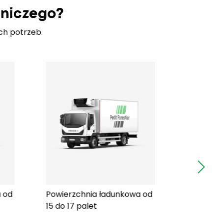
dniczego?
ch potrzeb.
wa od
Powierzchnia ładunkowa od
Powier
18 do 20 palet
21 do 2