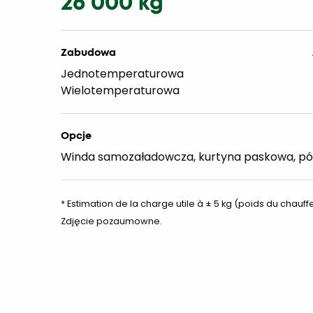
26 000 kg
Zabudowa
Jednotemperaturowa
Wielotemperaturowa
Opcje
Winda samozaładowcza, kurtyna paskowa, półk
* Estimation de la charge utile à ± 5 kg (poids du chauffe
Zdjęcie pozaumowne.