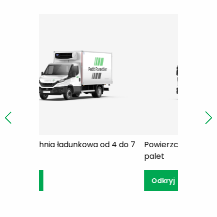
kowa od 4 do 7
Powierzchnia ładunkowa od 8 do 9
Pow
palet
pal
Odkryj
Od