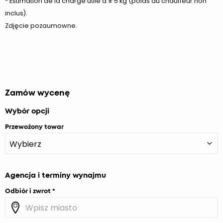
* Estimation de la charge utile à ± 5 kg (poids du chauffeur non
inclus).
Zdjęcie pozaumowne.
Zamów wycenę
Wybór opcji
Przewożony towar
Agencja i terminy wynajmu
Odbiór i zwrot