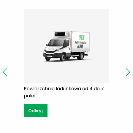
o 23 palet
Powierzchnia ładunkowa od 4 do 7
Powierzch
palet
palet
Odkryj
Odkryj