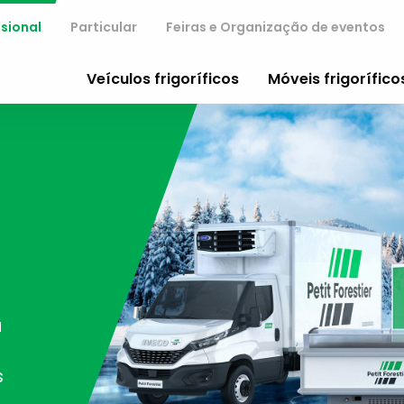
ssional
Particular
Feiras e Organização de eventos
Veículos frigoríficos
Móveis frigorífico
a
s