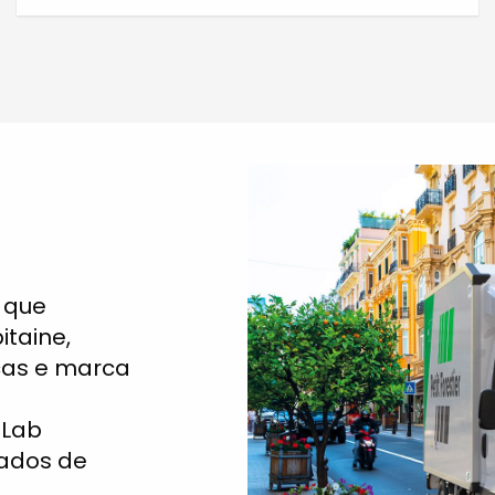
o que
itaine,
icas e marca
 Lab
rados de