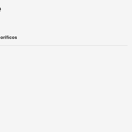
e
oríficos