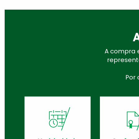
A
A compra e
represent
Por 