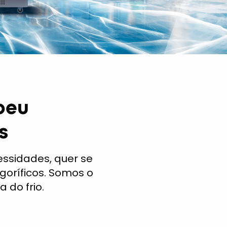
peu
s
essidades, quer se
igoríficos. Somos o
 do frio.