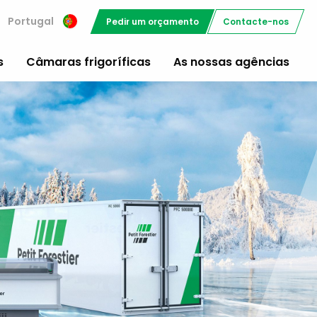
Portugal
Pedir um orçamento
Contacte-nos
s
Câmaras frigoríficas
As nossas agências