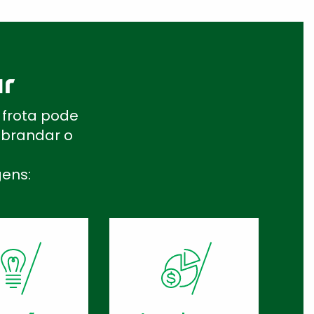
ar
 frota pode
abrandar o
gens: