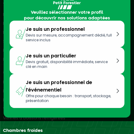
Véhicules frigorifiques
Veuillez sélectionner votre profil
Location de camions frigorifiques
pour découvrir nos solutions adaptées
Location de véhicules frigorifiques
Je suis un professionnel
Location de remorques frigorifiques
Devis sur mesure, accompagnement dédié, full
service inclus
Semi-remorques frigorifiques
Location de camionnettes frigorifiques
Je suis un particulier
Location d’utilitaires frigorifiques
Devis gratuit, disponibilité immédiate, service
clé en main
Meubles réfrigérés
Location de vitrines réfrigérées
Je suis un professionnel de
l’événementiel
Location de bacs réfrigérés
Offre pour chaque besoin : transport, stockage,
Location d’armoires réfrigérées
présentation
Vitrines réfrigérées murales
Vitrines à boissons réfrigérées
Chambres froides