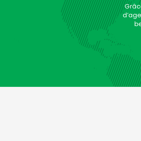
Grâc
d’age
be