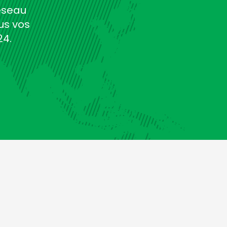
éseau
us vos
24.