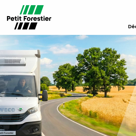
Déc
Location de véhicu
frigorifiques : et si
n’achetiez plus ?
Maîtrisez vos coûts, gagnez en flexibilité et
déléguez la gestion de votre flotte frigorifi
à un spécialiste du froid.