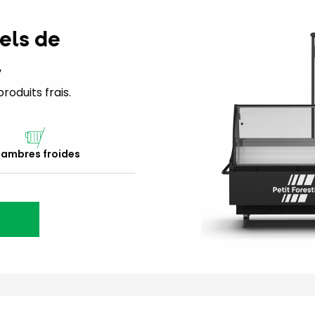
els de
l
oduits frais.
ambres froides