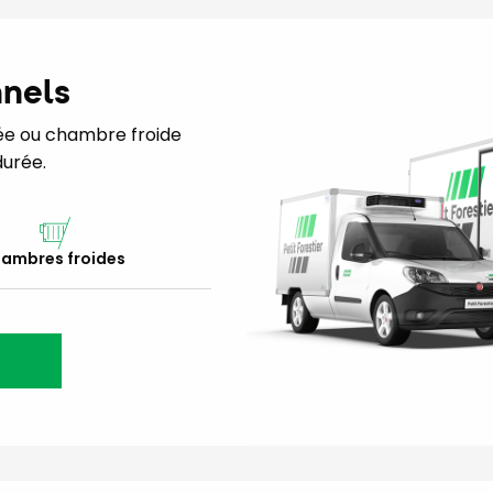
nnels
érée ou chambre froide
urée.
ambres froides