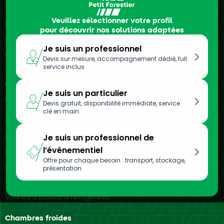
Véhicules frigorifiques
Veuillez sélectionner votre profil
Location de camions frigorifiques
pour découvrir nos solutions adaptées
Location de véhicules frigorifiques
Je suis un professionnel
Location de remorques frigorifiques
Devis sur mesure, accompagnement dédié, full
service inclus
Semi-remorques frigorifiques
Location de camionnettes frigorifiques
Je suis un particulier
Location d’utilitaires frigorifiques
Devis gratuit, disponibilité immédiate, service
clé en main
Meubles réfrigérés
Location de vitrines réfrigérées
Je suis un professionnel de
l’événementiel
Location de bacs réfrigérés
Offre pour chaque besoin : transport, stockage,
Location d’armoires réfrigérées
présentation
Vitrines réfrigérées murales
Vitrines à boissons réfrigérées
Chambres froides